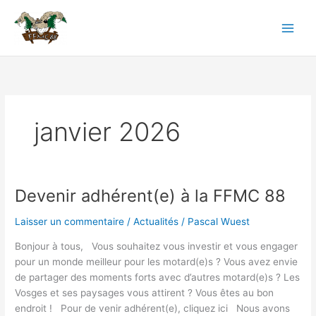
Aller
au
contenu
janvier 2026
Devenir adhérent(e) à la FFMC 88
Devenir
adhérent(e)
Laisser un commentaire
/
Actualités
/
Pascal Wuest
à
la
Bonjour à tous, Vous souhaitez vous investir et vous engager
FFMC
pour un monde meilleur pour les motard(e)s ? Vous avez envie
88
de partager des moments forts avec d’autres motard(e)s ? Les
Vosges et ses paysages vous attirent ? Vous êtes au bon
endroit ! Pour de venir adhérent(e), cliquez ici Nous avons